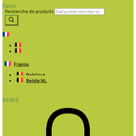
Panier
Recherche de produits
France
Belgique
Belgïe NL
€
0,00
0