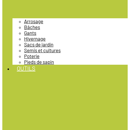
Arrosage
Bâches
Gants
Hivernage
Sacs de jardin
Semis et cultures
Poterie
Pieds de sapin
OUTILS