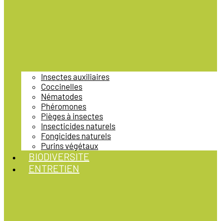
Insectes auxiliaires
Coccinelles
Nématodes
Phéromones
Pièges à insectes
Insecticides naturels
Fongicides naturels
Purins végétaux
BIODIVERSITE
ENTRETIEN