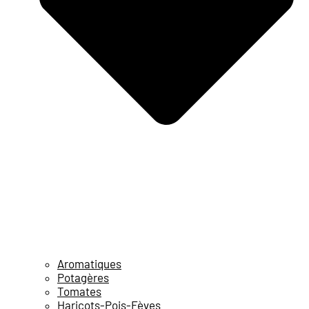
Aromatiques
Potagères
Tomates
Haricots-Pois-Fèves