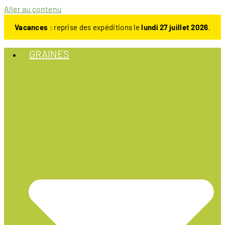
Aller au contenu
Vacances
: reprise des expéditions le
lundi 27 juillet 2026
.
GRAINES