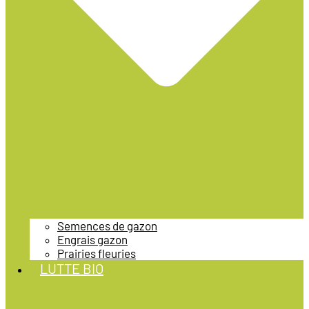
Semences de gazon
Engrais gazon
Prairies fleuries
LUTTE BIO