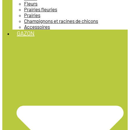
Fleurs
Prairies fleuries
Prairies
Champignons et racines de chicons
Accessoires
GAZON