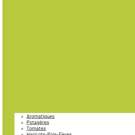
Aromatiques
Potagères
Tomates
Haricots-Pois-Fèves