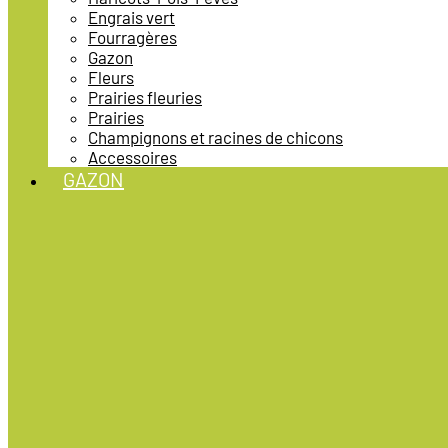
Engrais vert
Fourragères
Gazon
Fleurs
Prairies fleuries
Prairies
Champignons et racines de chicons
Accessoires
GAZON