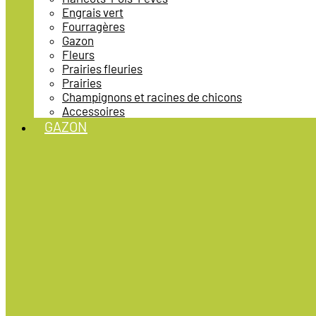
Engrais vert
Fourragères
Gazon
Fleurs
Prairies fleuries
Prairies
Champignons et racines de chicons
Accessoires
GAZON