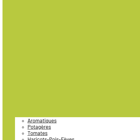
Aromatiques
Potagères
Tomates
Haricots-Pois-Fèves