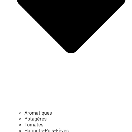
Aromatiques
Potagères
Tomates
Haricots-Pois-Fèves