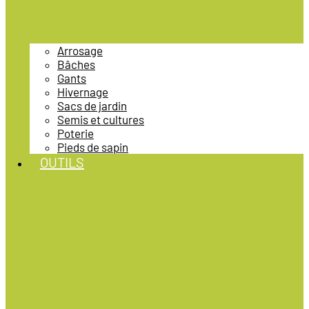
Arrosage
Bâches
Gants
Hivernage
Sacs de jardin
Semis et cultures
Poterie
Pieds de sapin
OUTILS