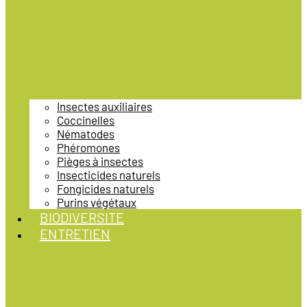
Insectes auxiliaires
Coccinelles
Nématodes
Phéromones
Pièges à insectes
Insecticides naturels
Fongicides naturels
Purins végétaux
BIODIVERSITE
ENTRETIEN