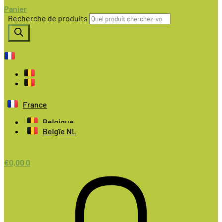
Panier
Recherche de produits
France
Belgique
Belgïe NL
€
0,00
0