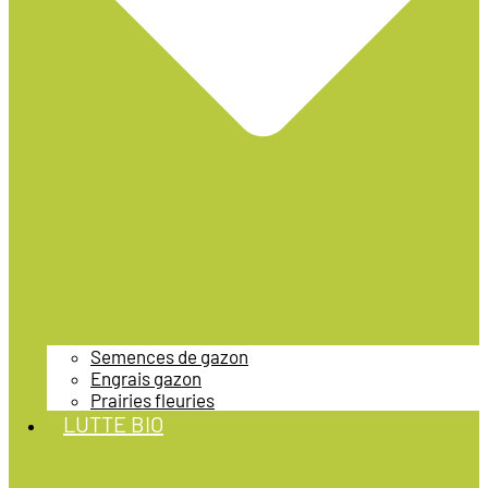
Semences de gazon
Engrais gazon
Prairies fleuries
LUTTE BIO