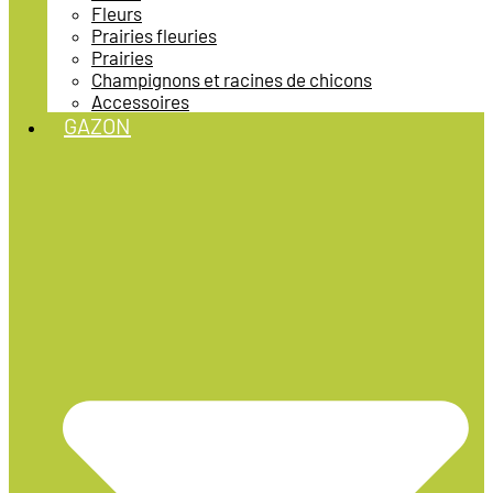
Fleurs
Prairies fleuries
Prairies
Champignons et racines de chicons
Accessoires
GAZON