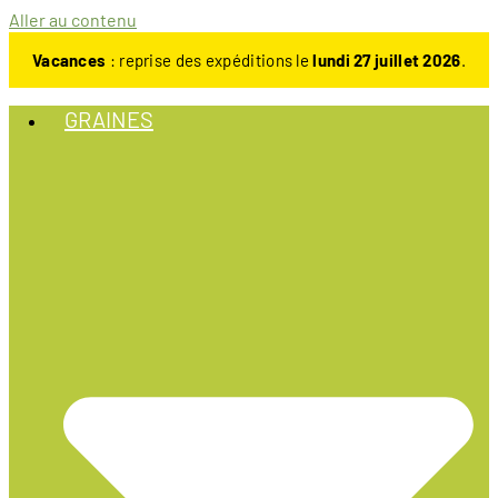
Aller au contenu
Vacances
: reprise des expéditions le
lundi 27 juillet 2026
.
GRAINES