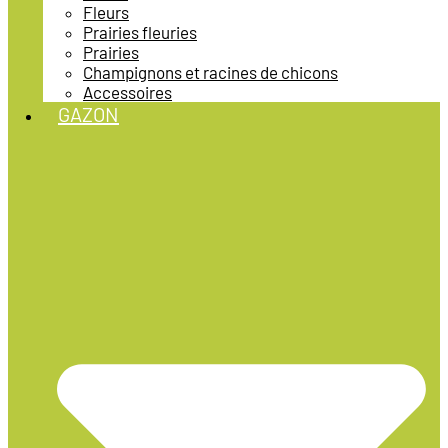
Fleurs
Prairies fleuries
Prairies
Champignons et racines de chicons
Accessoires
GAZON