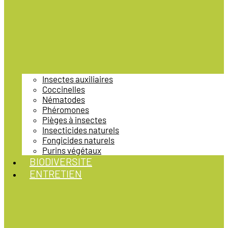
Insectes auxiliaires
Coccinelles
Nématodes
Phéromones
Pièges à insectes
Insecticides naturels
Fongicides naturels
Purins végétaux
BIODIVERSITE
ENTRETIEN