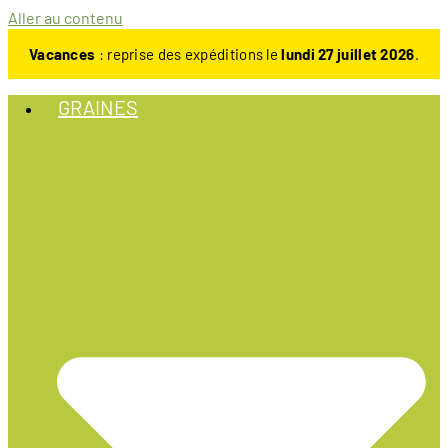
Aller au contenu
Vacances
: reprise des expéditions le
lundi 27 juillet 2026
.
GRAINES