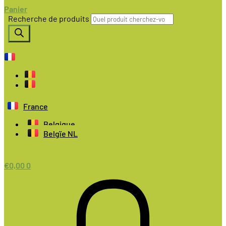
Panier
Recherche de produits
France
Belgique
Belgïe NL
€
0,00
0