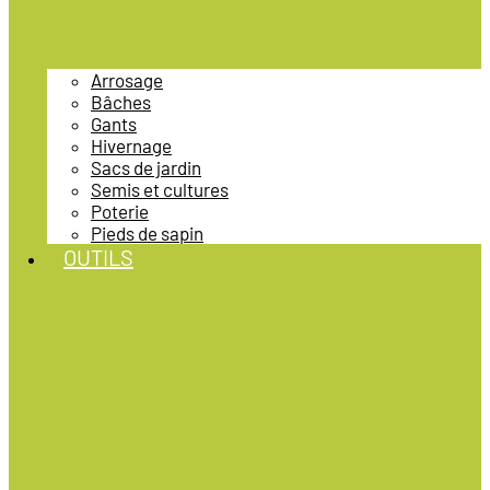
Arrosage
Bâches
Gants
Hivernage
Sacs de jardin
Semis et cultures
Poterie
Pieds de sapin
OUTILS