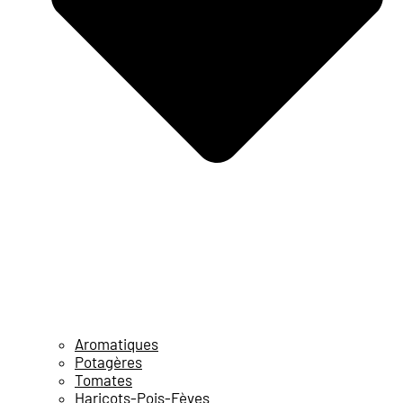
Aromatiques
Potagères
Tomates
Haricots-Pois-Fèves