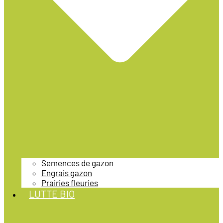
Semences de gazon
Engrais gazon
Prairies fleuries
LUTTE BIO