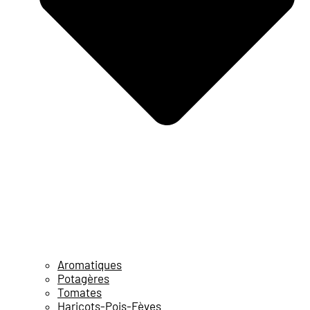
Aromatiques
Potagères
Tomates
Haricots-Pois-Fèves