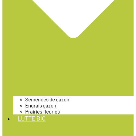
Semences de gazon
Engrais gazon
Prairies fleuries
LUTTE BIO