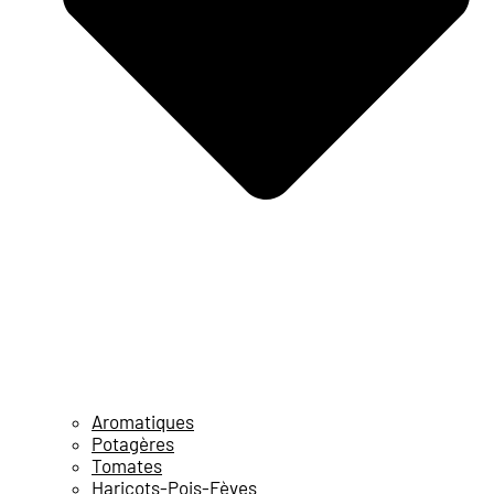
Aromatiques
Potagères
Tomates
Haricots-Pois-Fèves