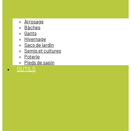
Arrosage
Bâches
Gants
Hivernage
Sacs de jardin
Semis et cultures
Poterie
Pieds de sapin
OUTILS