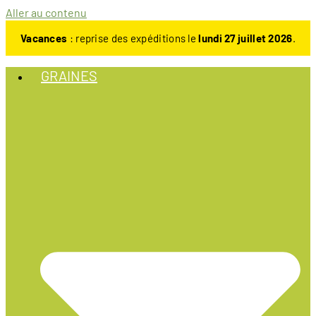
Aller au contenu
Vacances
: reprise des expéditions le
lundi 27 juillet 2026
.
GRAINES