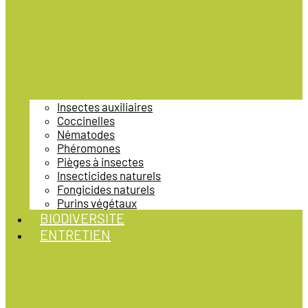
Insectes auxiliaires
Coccinelles
Nématodes
Phéromones
Pièges à insectes
Insecticides naturels
Fongicides naturels
Purins végétaux
BIODIVERSITE
ENTRETIEN