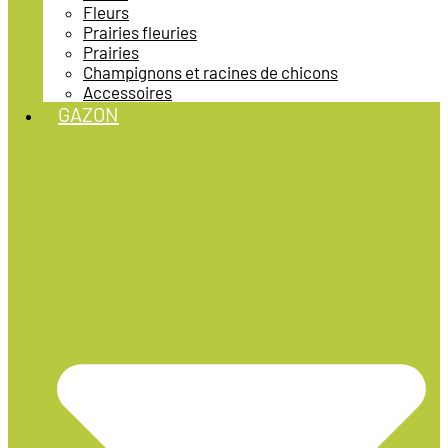
Fleurs
Prairies fleuries
Prairies
Champignons et racines de chicons
Accessoires
GAZON