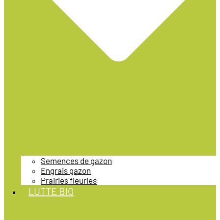
Semences de gazon
Engrais gazon
Prairies fleuries
LUTTE BIO