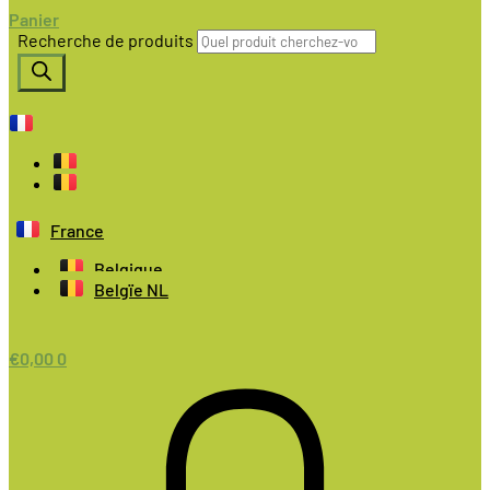
Panier
Recherche de produits
France
Belgique
Belgïe NL
€
0,00
0