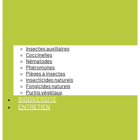
Insectes auxiliaires
Coccinelles
Nématodes
Phéromones
Pièges à insectes
Insecticides naturels
Fongicides naturels
Purins végétaux
BIODIVERSITE
ENTRETIEN