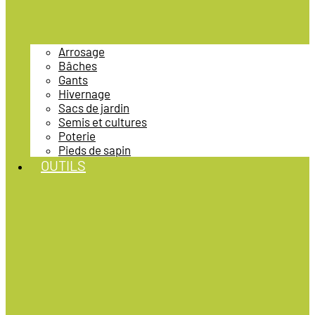
Arrosage
Bâches
Gants
Hivernage
Sacs de jardin
Semis et cultures
Poterie
Pieds de sapin
OUTILS