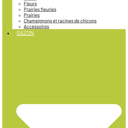
Fleurs
Prairies fleuries
Prairies
Champignons et racines de chicons
Accessoires
GAZON