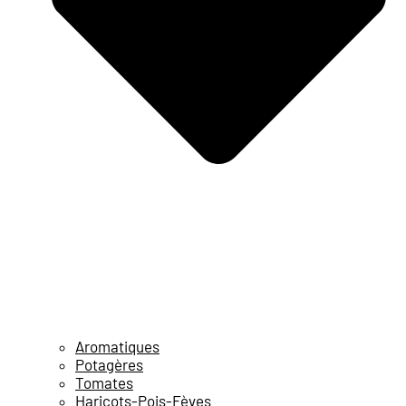
Aromatiques
Potagères
Tomates
Haricots-Pois-Fèves