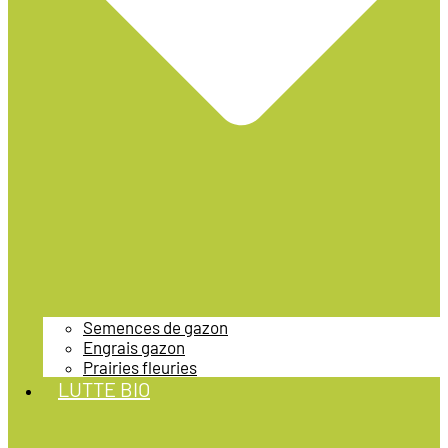
Semences de gazon
Engrais gazon
Prairies fleuries
LUTTE BIO