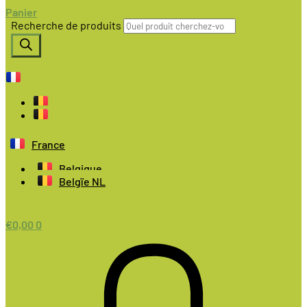
Panier
Recherche de produits
France
Belgique
Belgïe NL
€
0,00
0