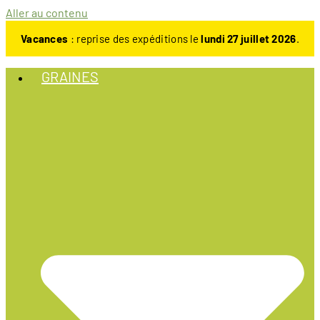
Aller au contenu
Vacances
: reprise des expéditions le
lundi 27 juillet 2026
.
GRAINES