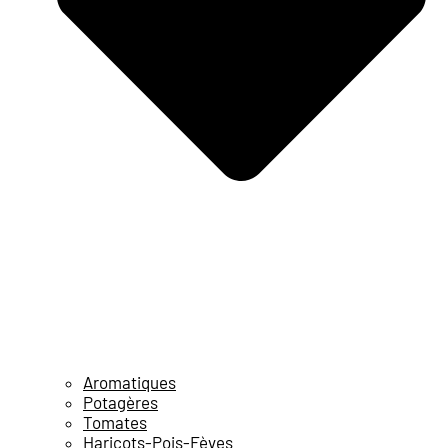
Aromatiques
Potagères
Tomates
Haricots-Pois-Fèves