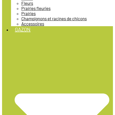
Fleurs
Prairies fleuries
Prairies
Champignons et racines de chicons
Accessoires
GAZON