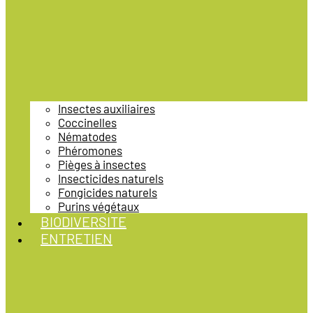
Insectes auxiliaires
Coccinelles
Nématodes
Phéromones
Pièges à insectes
Insecticides naturels
Fongicides naturels
Purins végétaux
BIODIVERSITE
ENTRETIEN