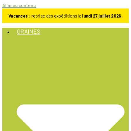
Aller au contenu
Vacances
: reprise des expéditions le
lundi 27 juillet 2026
.
GRAINES