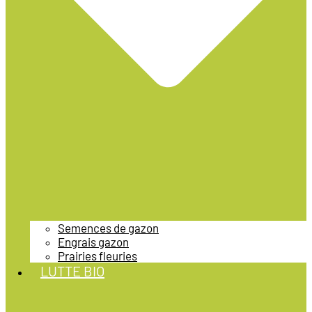
Semences de gazon
Engrais gazon
Prairies fleuries
LUTTE BIO