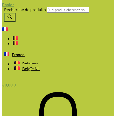
Panier
Recherche de produits
France
Belgique
Belgïe NL
€
0,00
0