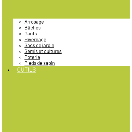
Arrosage
Bâches
Gants
Hivernage
Sacs de jardin
Semis et cultures
Poterie
Pieds de sapin
OUTILS