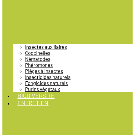
Insectes auxiliaires
Coccinelles
Nématodes
Phéromones
Pièges à insectes
Insecticides naturels
Fongicides naturels
Purins végétaux
BIODIVERSITE
ENTRETIEN