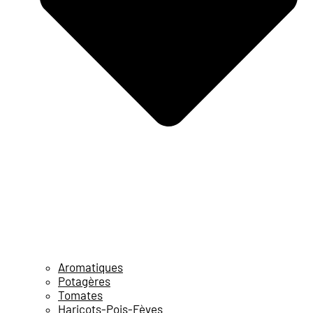
Aromatiques
Potagères
Tomates
Haricots-Pois-Fèves