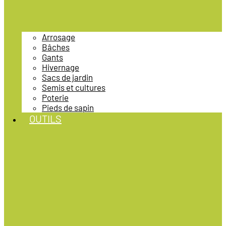
Arrosage
Bâches
Gants
Hivernage
Sacs de jardin
Semis et cultures
Poterie
Pieds de sapin
OUTILS