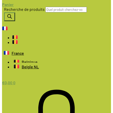
Panier
Recherche de produits
France
Belgique
Belgïe NL
€
0,00
0