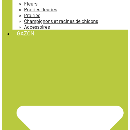
Fleurs
Prairies fleuries
Prairies
Champignons et racines de chicons
Accessoires
GAZON