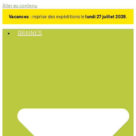
Aller au contenu
Vacances
: reprise des expéditions le
lundi 27 juillet 2026
.
GRAINES