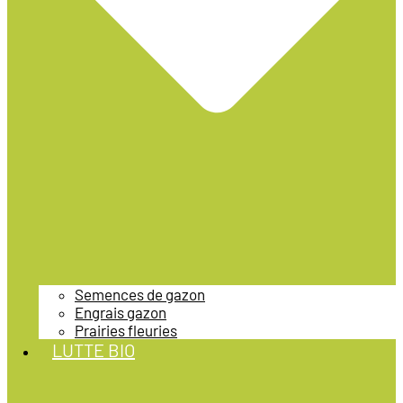
Semences de gazon
Engrais gazon
Prairies fleuries
LUTTE BIO