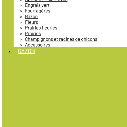
Engrais vert
Fourragères
Gazon
Fleurs
Prairies fleuries
Prairies
Champignons et racines de chicons
Accessoires
GAZON