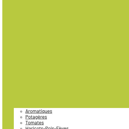
Aromatiques
Potagères
Tomates
Haricots-Pois-Fèves