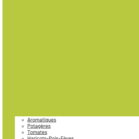
Aromatiques
Potagères
Tomates
Haricots-Pois-Fèves