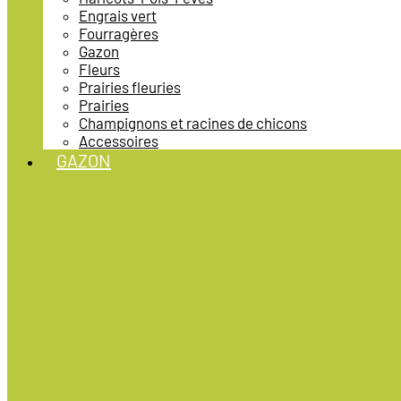
Engrais vert
Fourragères
Gazon
Fleurs
Prairies fleuries
Prairies
Champignons et racines de chicons
Accessoires
GAZON