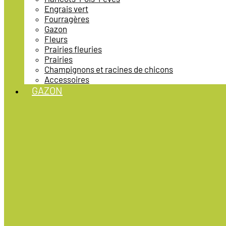
Engrais vert
Fourragères
Gazon
Fleurs
Prairies fleuries
Prairies
Champignons et racines de chicons
Accessoires
GAZON