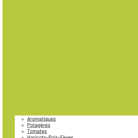
Aromatiques
Potagères
Tomates
Haricots-Pois-Fèves