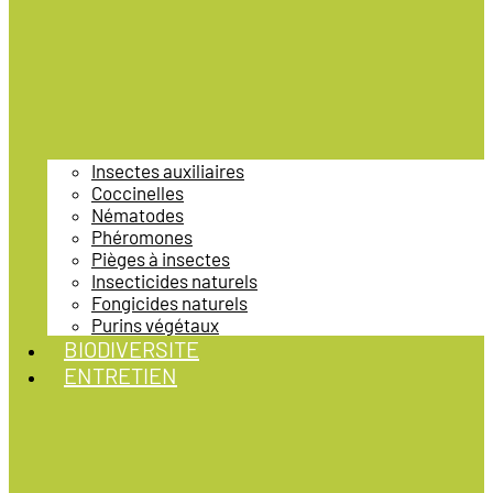
Insectes auxiliaires
Coccinelles
Nématodes
Phéromones
Pièges à insectes
Insecticides naturels
Fongicides naturels
Purins végétaux
BIODIVERSITE
ENTRETIEN