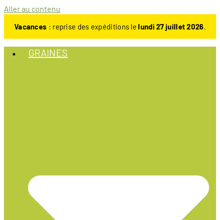
Aller au contenu
Vacances
: reprise des expéditions le
lundi 27 juillet 2026
.
GRAINES