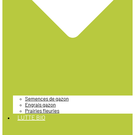
Semences de gazon
Engrais gazon
Prairies fleuries
LUTTE BIO