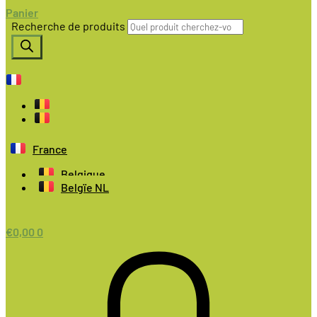
Panier
Recherche de produits
France
Belgique
Belgïe NL
€
0,00
0