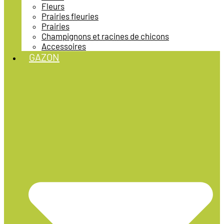
Fleurs
Prairies fleuries
Prairies
Champignons et racines de chicons
Accessoires
GAZON