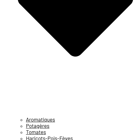
Aromatiques
Potagères
Tomates
Haricots-Pois-Fèves