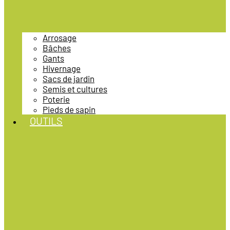
Arrosage
Bâches
Gants
Hivernage
Sacs de jardin
Semis et cultures
Poterie
Pieds de sapin
OUTILS