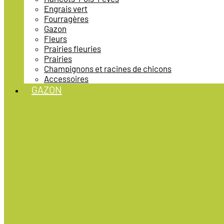
Engrais vert
Fourragères
Gazon
Fleurs
Prairies fleuries
Prairies
Champignons et racines de chicons
Accessoires
GAZON