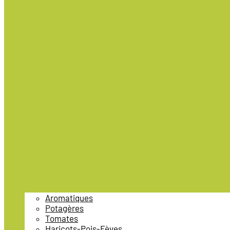
Aromatiques
Potagères
Tomates
Haricots-Pois-Fèves