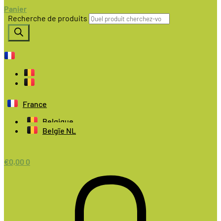
Panier
Recherche de produits
France
Belgique
Belgïe NL
€
0,00
0