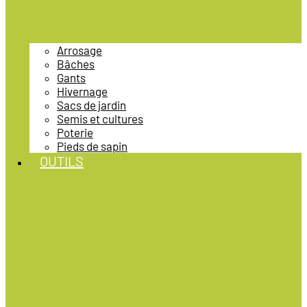
Arrosage
Bâches
Gants
Hivernage
Sacs de jardin
Semis et cultures
Poterie
Pieds de sapin
OUTILS