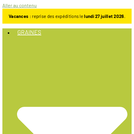
Aller au contenu
Vacances
: reprise des expéditions le
lundi 27 juillet 2026
.
GRAINES