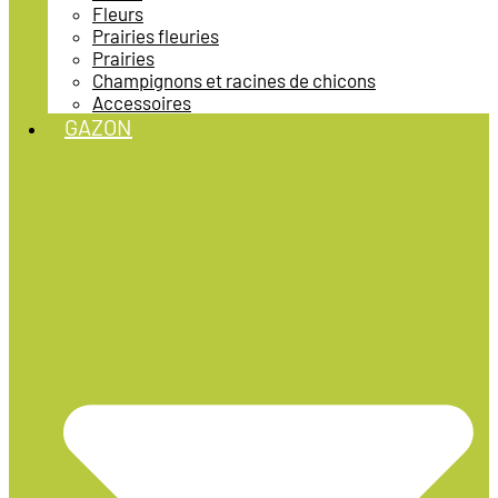
Fleurs
Prairies fleuries
Prairies
Champignons et racines de chicons
Accessoires
GAZON