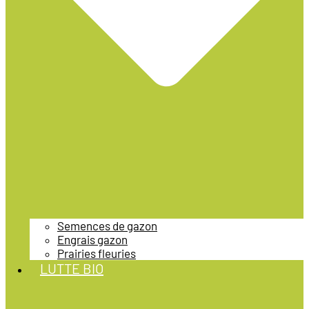
Semences de gazon
Engrais gazon
Prairies fleuries
LUTTE BIO