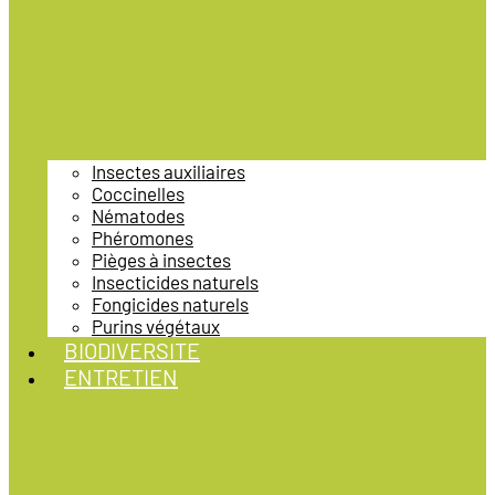
Insectes auxiliaires
Coccinelles
Nématodes
Phéromones
Pièges à insectes
Insecticides naturels
Fongicides naturels
Purins végétaux
BIODIVERSITE
ENTRETIEN