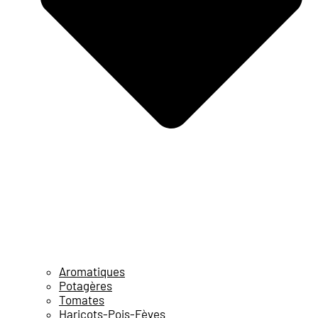
Aromatiques
Potagères
Tomates
Haricots-Pois-Fèves