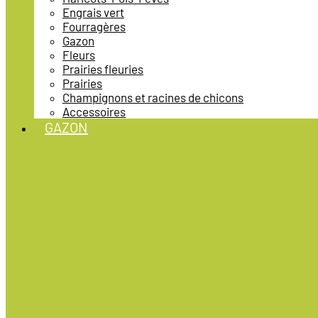
Engrais vert
Fourragères
Gazon
Fleurs
Prairies fleuries
Prairies
Champignons et racines de chicons
Accessoires
GAZON