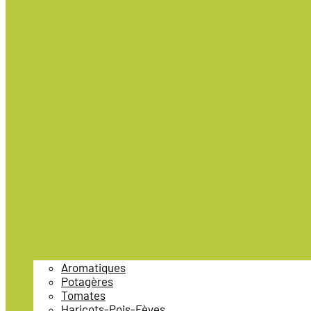
Aromatiques
Potagères
Tomates
Haricots-Pois-Fèves