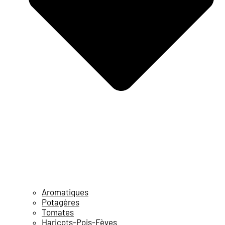
Aromatiques
Potagères
Tomates
Haricots-Pois-Fèves