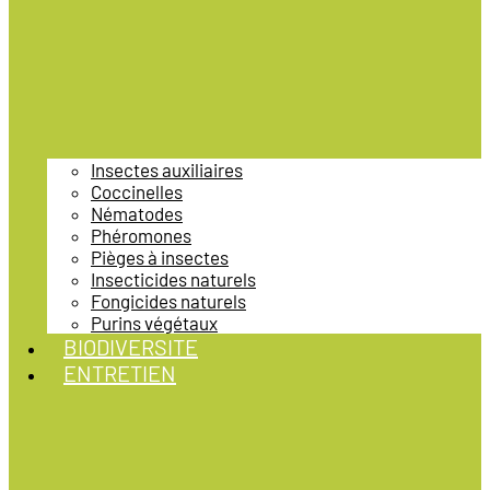
Insectes auxiliaires
Coccinelles
Nématodes
Phéromones
Pièges à insectes
Insecticides naturels
Fongicides naturels
Purins végétaux
BIODIVERSITE
ENTRETIEN