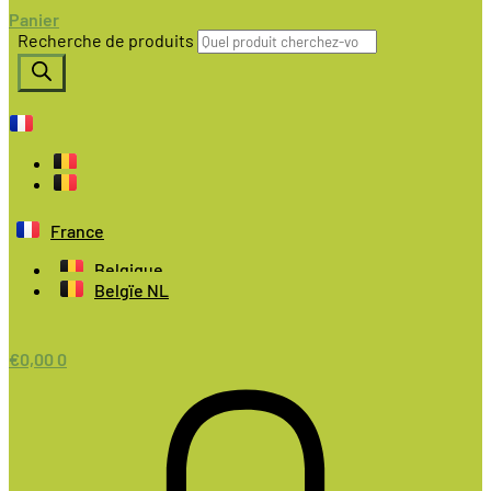
Panier
Recherche de produits
France
Belgique
Belgïe NL
€
0,00
0