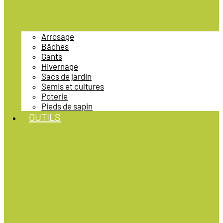
Arrosage
Bâches
Gants
Hivernage
Sacs de jardin
Semis et cultures
Poterie
Pieds de sapin
OUTILS