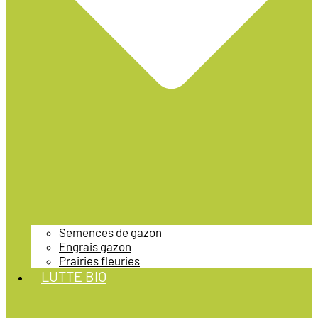
Semences de gazon
Engrais gazon
Prairies fleuries
LUTTE BIO