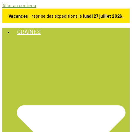
Aller au contenu
Vacances
: reprise des expéditions le
lundi 27 juillet 2026
.
GRAINES