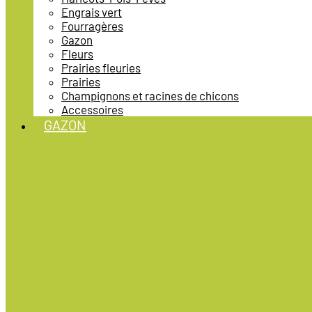
Engrais vert
Fourragères
Gazon
Fleurs
Prairies fleuries
Prairies
Champignons et racines de chicons
Accessoires
GAZON