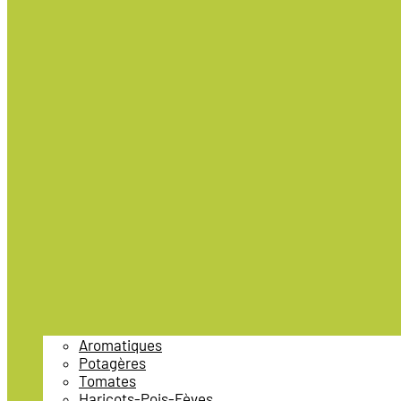
Aromatiques
Potagères
Tomates
Haricots-Pois-Fèves