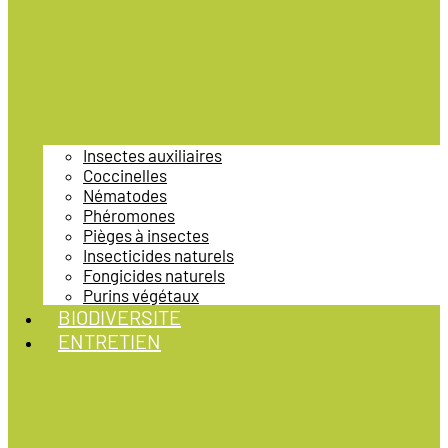
Insectes auxiliaires
Coccinelles
Nématodes
Phéromones
Pièges à insectes
Insecticides naturels
Fongicides naturels
Purins végétaux
BIODIVERSITE
ENTRETIEN