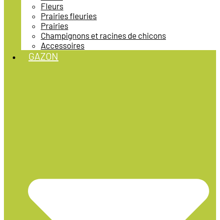
Fleurs
Prairies fleuries
Prairies
Champignons et racines de chicons
Accessoires
GAZON