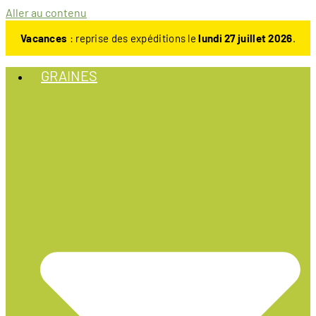
Aller au contenu
Vacances
: reprise des expéditions le
lundi 27 juillet 2026
.
GRAINES