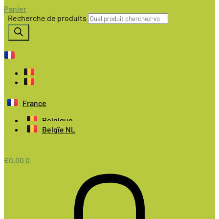
Panier
Recherche de produits
France
Belgique
Belgïe NL
€
0,00
0