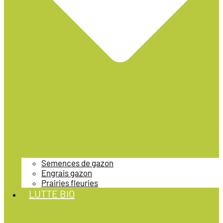
Semences de gazon
Engrais gazon
Prairies fleuries
LUTTE BIO