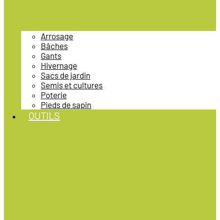
Arrosage
Bâches
Gants
Hivernage
Sacs de jardin
Semis et cultures
Poterie
Pieds de sapin
OUTILS