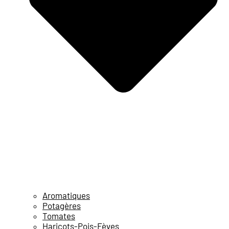
Aromatiques
Potagères
Tomates
Haricots-Pois-Fèves