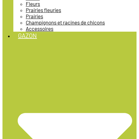
Fleurs
Prairies fleuries
Prairies
Champignons et racines de chicons
Accessoires
GAZON