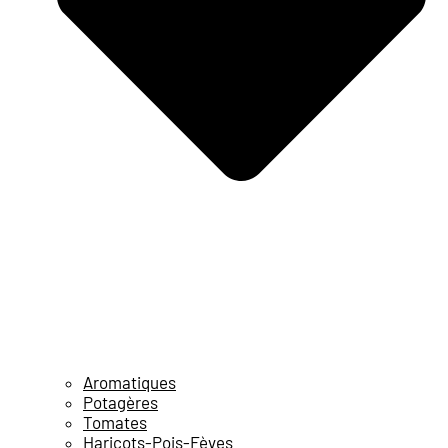
Aromatiques
Potagères
Tomates
Haricots-Pois-Fèves