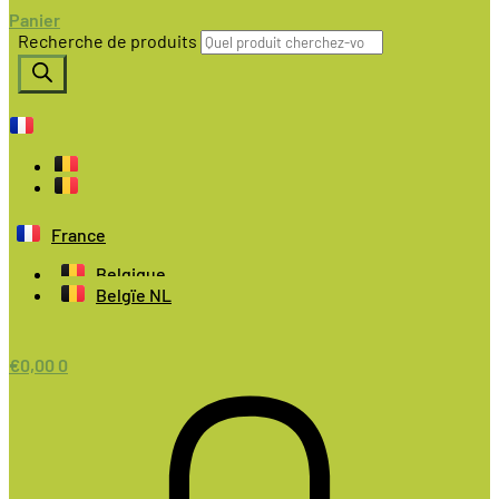
Panier
Recherche de produits
France
Belgique
Belgïe NL
€
0,00
0