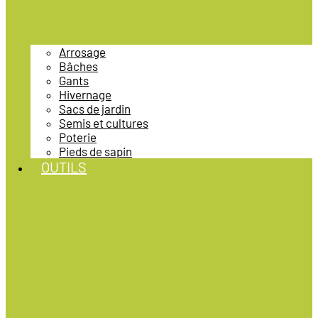
Arrosage
Bâches
Gants
Hivernage
Sacs de jardin
Semis et cultures
Poterie
Pieds de sapin
OUTILS