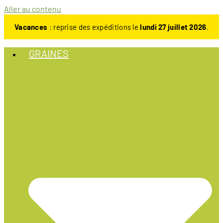
Aller au contenu
Vacances
: reprise des expéditions le
lundi 27 juillet 2026
.
GRAINES