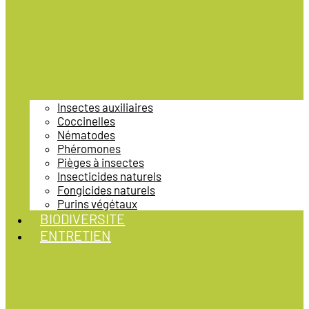
Insectes auxiliaires
Coccinelles
Nématodes
Phéromones
Pièges à insectes
Insecticides naturels
Fongicides naturels
Purins végétaux
BIODIVERSITE
ENTRETIEN