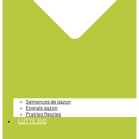
Semences de gazon
Engrais gazon
Prairies fleuries
LUTTE BIO