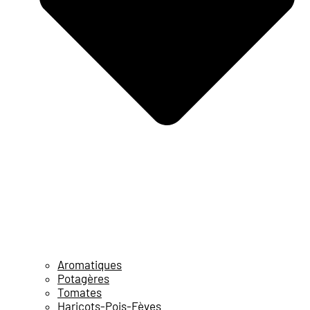
Aromatiques
Potagères
Tomates
Haricots-Pois-Fèves