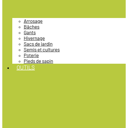
Arrosage
Bâches
Gants
Hivernage
Sacs de jardin
Semis et cultures
Poterie
Pieds de sapin
OUTILS