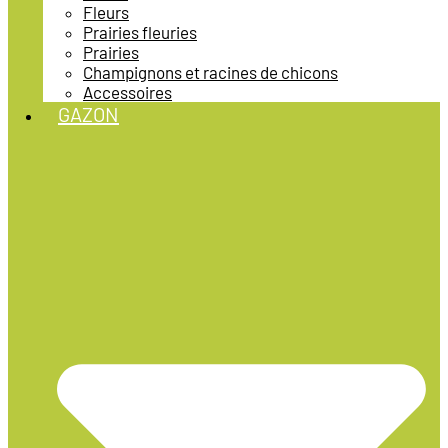
Fleurs
Prairies fleuries
Prairies
Champignons et racines de chicons
Accessoires
GAZON