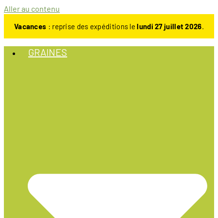
Aller au contenu
Vacances
: reprise des expéditions le
lundi 27 juillet 2026
.
GRAINES