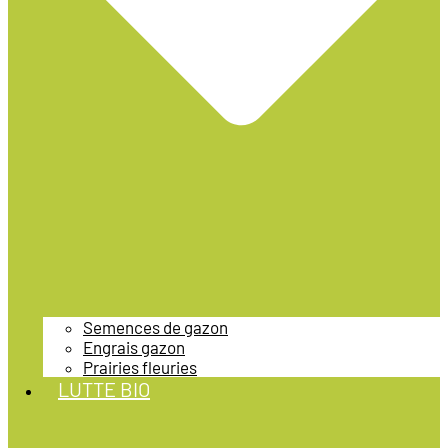
Semences de gazon
Engrais gazon
Prairies fleuries
LUTTE BIO