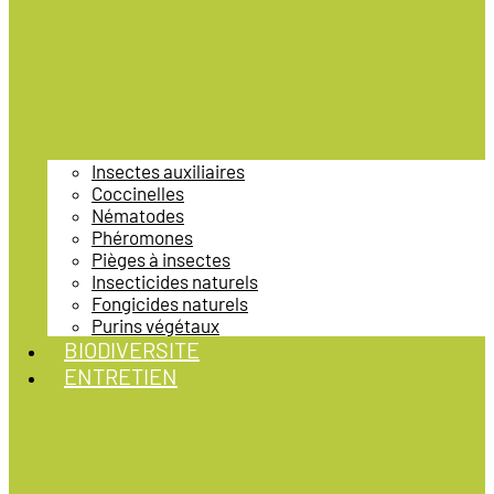
Insectes auxiliaires
Coccinelles
Nématodes
Phéromones
Pièges à insectes
Insecticides naturels
Fongicides naturels
Purins végétaux
BIODIVERSITE
ENTRETIEN