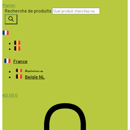
Panier
Recherche de produits
France
Belgique
Belgïe NL
€
0,00
0