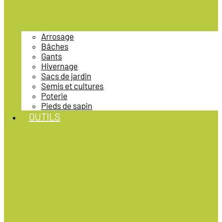
Arrosage
Bâches
Gants
Hivernage
Sacs de jardin
Semis et cultures
Poterie
Pieds de sapin
OUTILS