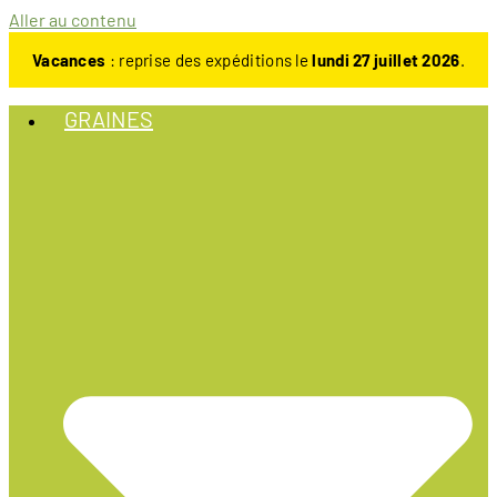
Aller au contenu
Vacances
: reprise des expéditions le
lundi 27 juillet 2026
.
GRAINES