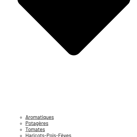
Aromatiques
Potagères
Tomates
Haricots-Pois-Fèves