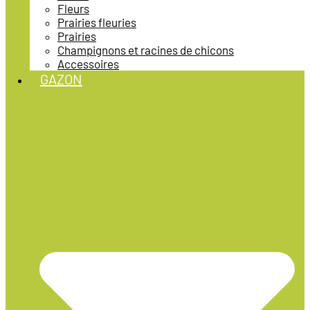
Fleurs
Prairies fleuries
Prairies
Champignons et racines de chicons
Accessoires
GAZON