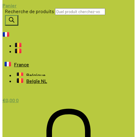
Panier
Recherche de produits
France
Belgique
Belgïe NL
€
0,00
0