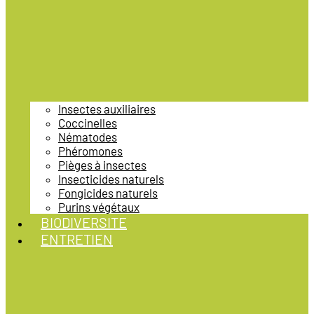
Insectes auxiliaires
Coccinelles
Nématodes
Phéromones
Pièges à insectes
Insecticides naturels
Fongicides naturels
Purins végétaux
BIODIVERSITE
ENTRETIEN