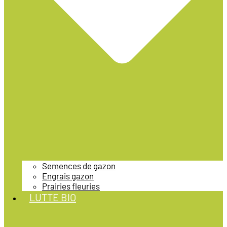
Semences de gazon
Engrais gazon
Prairies fleuries
LUTTE BIO