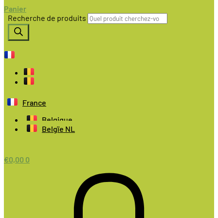
Panier
Recherche de produits
France
Belgique
Belgïe NL
€
0,00
0