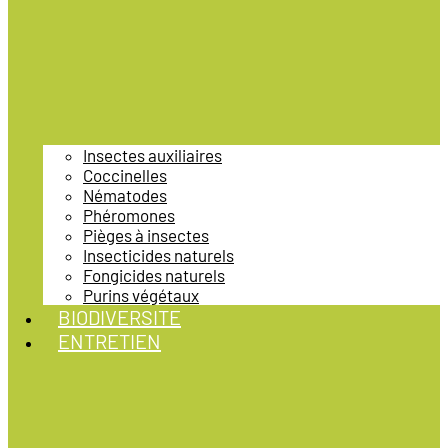
Insectes auxiliaires
Coccinelles
Nématodes
Phéromones
Pièges à insectes
Insecticides naturels
Fongicides naturels
Purins végétaux
BIODIVERSITE
ENTRETIEN