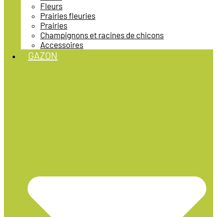
Fleurs
Prairies fleuries
Prairies
Champignons et racines de chicons
Accessoires
GAZON