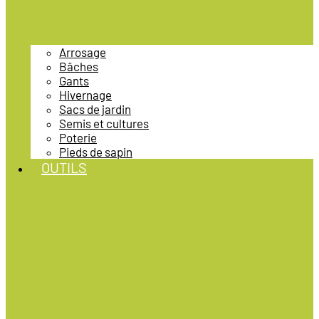
Arrosage
Bâches
Gants
Hivernage
Sacs de jardin
Semis et cultures
Poterie
Pieds de sapin
OUTILS