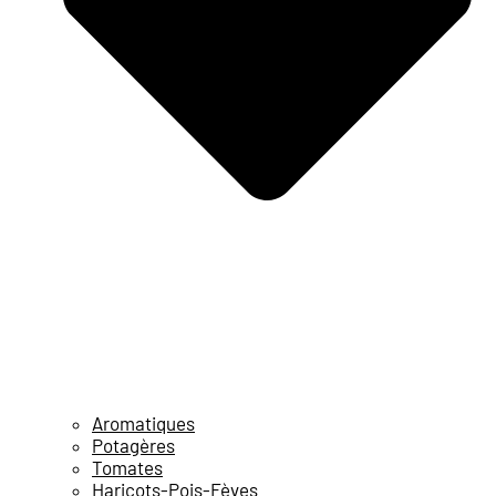
Aromatiques
Potagères
Tomates
Haricots-Pois-Fèves