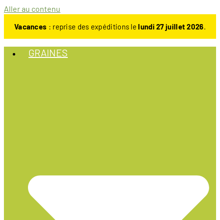
Aller au contenu
Vacances
: reprise des expéditions le
lundi 27 juillet 2026
.
GRAINES