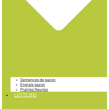
Semences de gazon
Engrais gazon
Prairies fleuries
LUTTE BIO