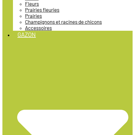
Fleurs
Prairies fleuries
Prairies
Champignons et racines de chicons
Accessoires
GAZON