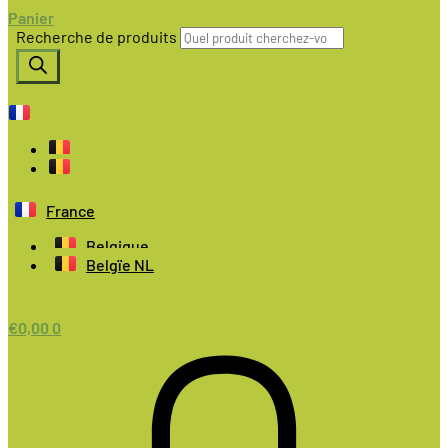
Panier
Recherche de produits
France
Belgique
Belgïe NL
€
0,00
0