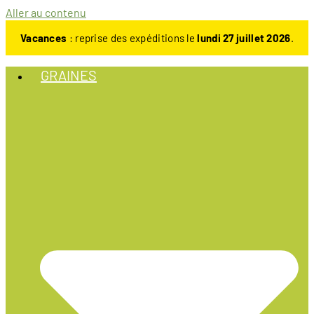
Aller au contenu
Vacances
: reprise des expéditions le
lundi 27 juillet 2026
.
GRAINES