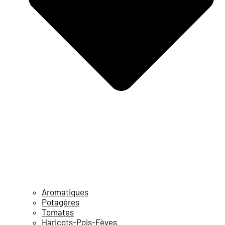
Aromatiques
Potagères
Tomates
Haricots-Pois-Fèves