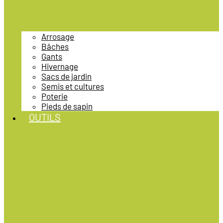
Arrosage
Bâches
Gants
Hivernage
Sacs de jardin
Semis et cultures
Poterie
Pieds de sapin
OUTILS