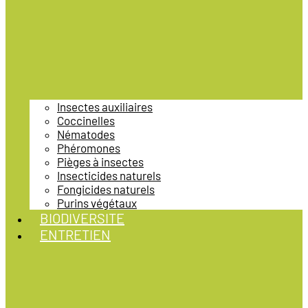
Insectes auxiliaires
Coccinelles
Nématodes
Phéromones
Pièges à insectes
Insecticides naturels
Fongicides naturels
Purins végétaux
BIODIVERSITE
ENTRETIEN