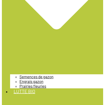
Semences de gazon
Engrais gazon
Prairies fleuries
LUTTE BIO