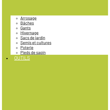
Arrosage
Bâches
Gants
Hivernage
Sacs de jardin
Semis et cultures
Poterie
Pieds de sapin
OUTILS