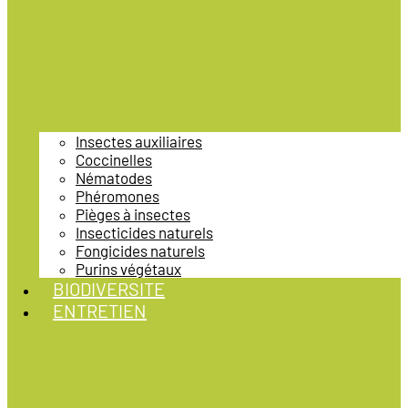
Insectes auxiliaires
Coccinelles
Nématodes
Phéromones
Pièges à insectes
Insecticides naturels
Fongicides naturels
Purins végétaux
BIODIVERSITE
ENTRETIEN