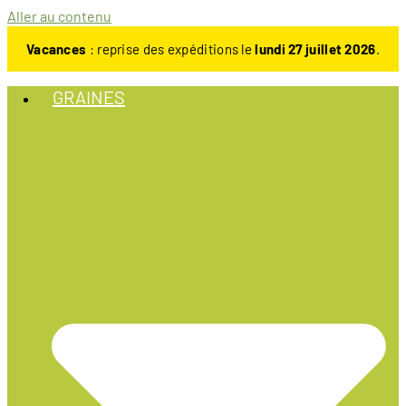
Aller au contenu
Vacances
: reprise des expéditions le
lundi 27 juillet 2026
.
GRAINES