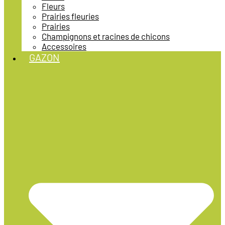
Fleurs
Prairies fleuries
Prairies
Champignons et racines de chicons
Accessoires
GAZON