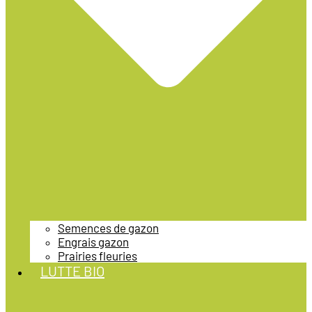
Semences de gazon
Engrais gazon
Prairies fleuries
LUTTE BIO