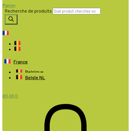
Panier
Recherche de produits
France
Belgique
Belgïe NL
€
0,00
0