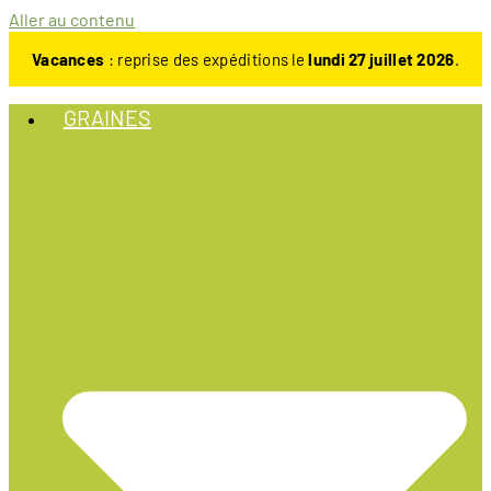
Aller au contenu
Vacances
: reprise des expéditions le
lundi 27 juillet 2026
.
GRAINES