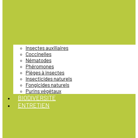
Insectes auxiliaires
Coccinelles
Nématodes
Phéromones
Pièges à insectes
Insecticides naturels
Fongicides naturels
Purins végétaux
BIODIVERSITE
ENTRETIEN