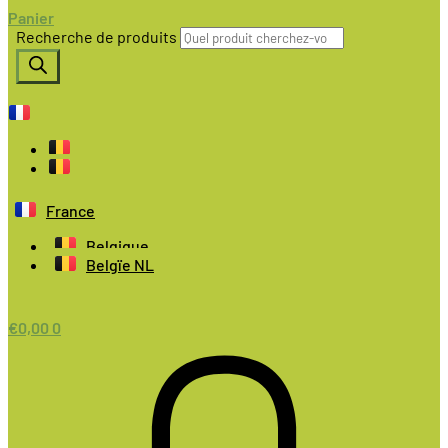
Panier
Recherche de produits
France
Belgique
Belgïe NL
€
0,00
0