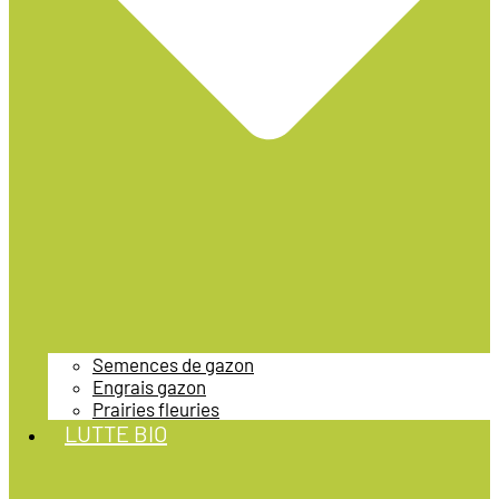
Semences de gazon
Engrais gazon
Prairies fleuries
LUTTE BIO