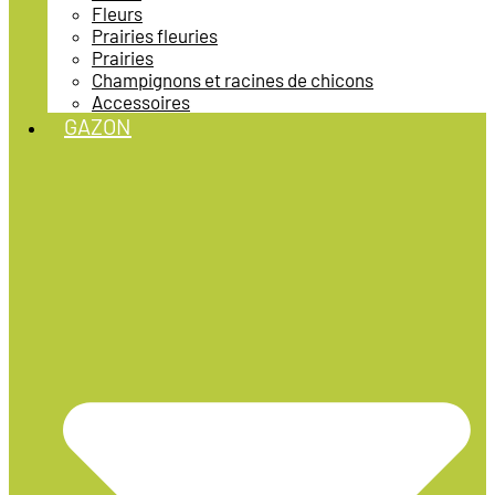
Fleurs
Prairies fleuries
Prairies
Champignons et racines de chicons
Accessoires
GAZON