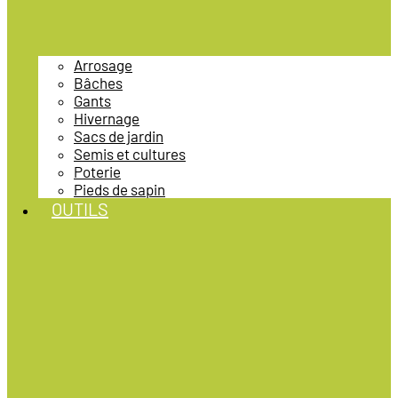
Arrosage
Bâches
Gants
Hivernage
Sacs de jardin
Semis et cultures
Poterie
Pieds de sapin
OUTILS