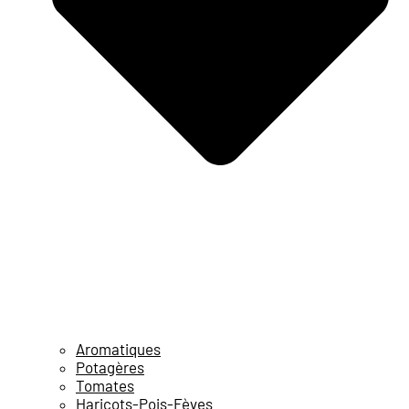
Aromatiques
Potagères
Tomates
Haricots-Pois-Fèves