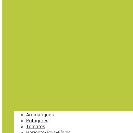
Aromatiques
Potagères
Tomates
Haricots-Pois-Fèves