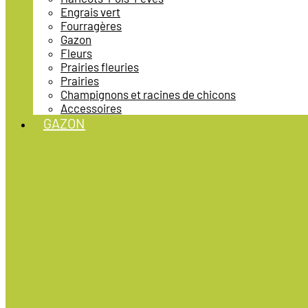
Engrais vert
Fourragères
Gazon
Fleurs
Prairies fleuries
Prairies
Champignons et racines de chicons
Accessoires
GAZON