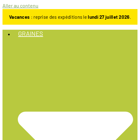
Aller au contenu
Vacances
: reprise des expéditions le
lundi 27 juillet 2026
.
GRAINES