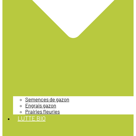
Semences de gazon
Engrais gazon
Prairies fleuries
LUTTE BIO