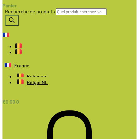
Panier
Recherche de produits
France
Belgique
Belgïe NL
€
0,00
0