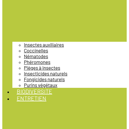
Insectes auxiliaires
Coccinelles
Nématodes
Phéromones
Pièges à insectes
Insecticides naturels
Fongicides naturels
Purins végétaux
BIODIVERSITE
ENTRETIEN