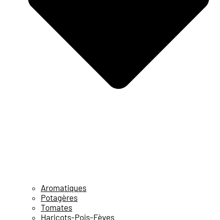
Aromatiques
Potagères
Tomates
Haricots-Pois-Fèves