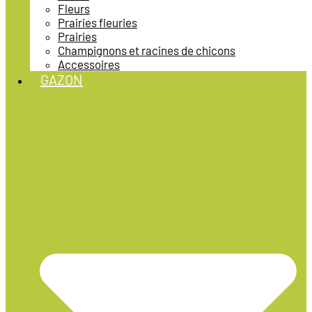
Fleurs
Prairies fleuries
Prairies
Champignons et racines de chicons
Accessoires
GAZON