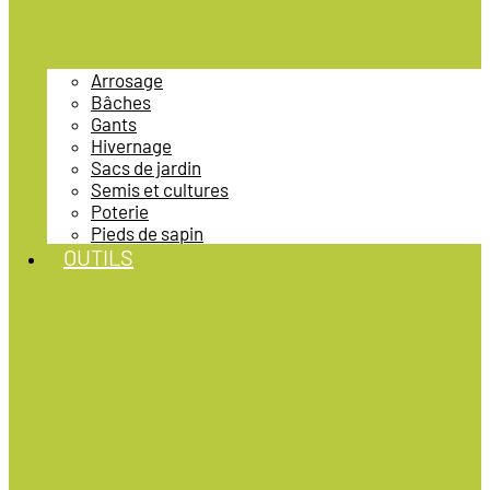
Arrosage
Bâches
Gants
Hivernage
Sacs de jardin
Semis et cultures
Poterie
Pieds de sapin
OUTILS