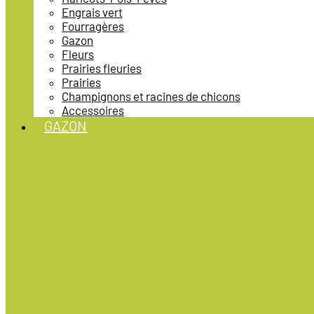
Engrais vert
Fourragères
Gazon
Fleurs
Prairies fleuries
Prairies
Champignons et racines de chicons
Accessoires
GAZON