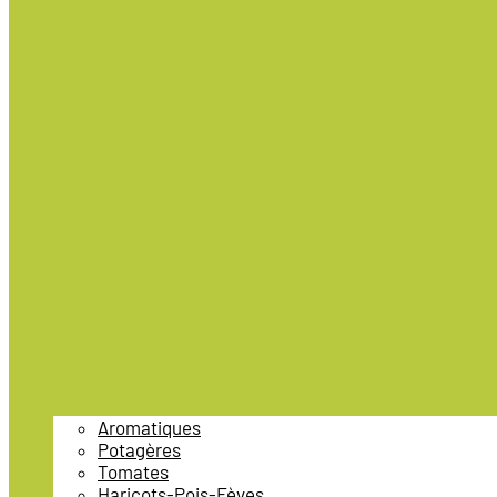
Aromatiques
Potagères
Tomates
Haricots-Pois-Fèves