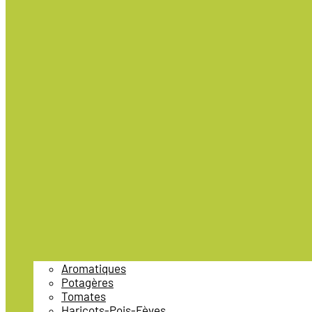
Aromatiques
Potagères
Tomates
Haricots-Pois-Fèves