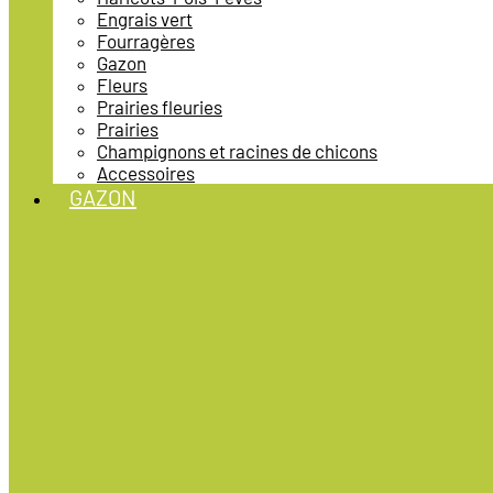
Engrais vert
Fourragères
Gazon
Fleurs
Prairies fleuries
Prairies
Champignons et racines de chicons
Accessoires
GAZON