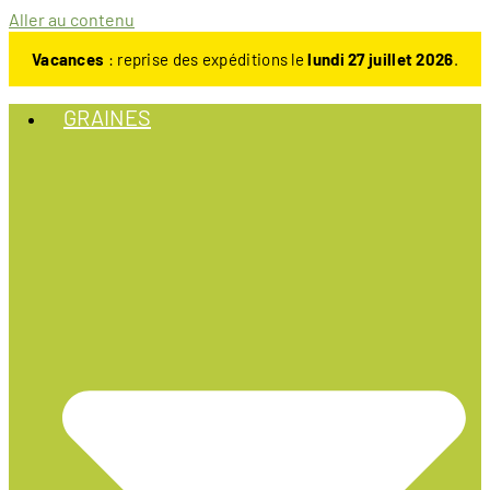
Aller au contenu
Vacances
: reprise des expéditions le
lundi 27 juillet 2026
.
GRAINES