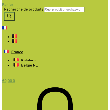
Panier
Recherche de produits
France
Belgique
Belgïe NL
€
0,00
0