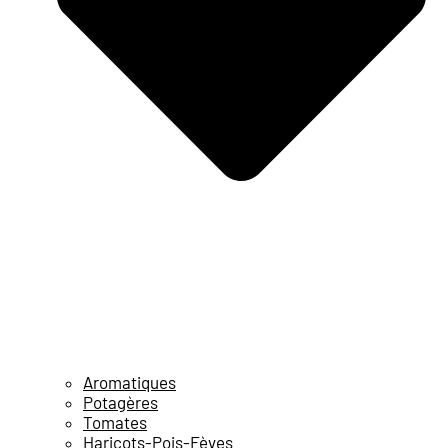
Aromatiques
Potagères
Tomates
Haricots-Pois-Fèves