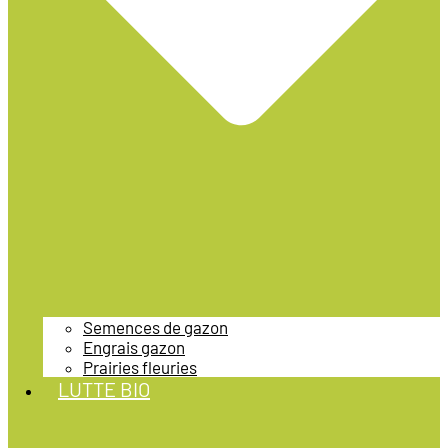
Semences de gazon
Engrais gazon
Prairies fleuries
LUTTE BIO