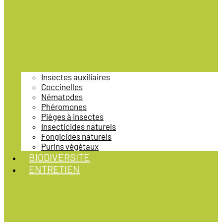
Insectes auxiliaires
Coccinelles
Nématodes
Phéromones
Pièges à insectes
Insecticides naturels
Fongicides naturels
Purins végétaux
BIODIVERSITE
ENTRETIEN