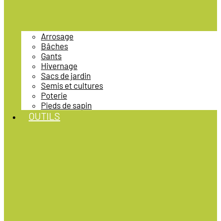
Arrosage
Bâches
Gants
Hivernage
Sacs de jardin
Semis et cultures
Poterie
Pieds de sapin
OUTILS