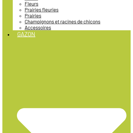
Fleurs
Prairies fleuries
Prairies
Champignons et racines de chicons
Accessoires
GAZON