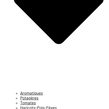
Aromatiques
Potagères
Tomates
Haricots-Pois-Fèves