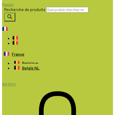
Panier
Recherche de produits
France
Belgique
Belgïe NL
€
0,00
0