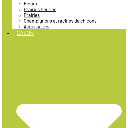
Fleurs
Prairies fleuries
Prairies
Champignons et racines de chicons
Accessoires
GAZON