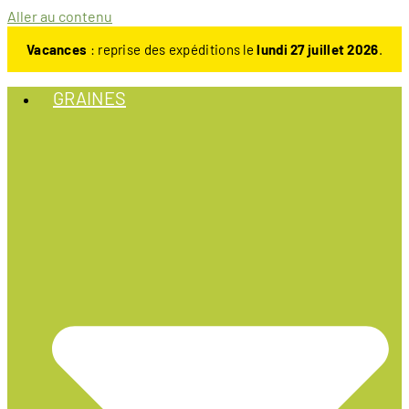
Aller au contenu
Vacances
: reprise des expéditions le
lundi 27 juillet 2026
.
GRAINES