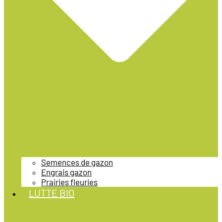
Semences de gazon
Engrais gazon
Prairies fleuries
LUTTE BIO