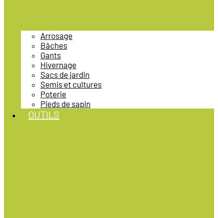
Arrosage
Bâches
Gants
Hivernage
Sacs de jardin
Semis et cultures
Poterie
Pieds de sapin
OUTILS