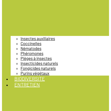
Insectes auxiliaires
Coccinelles
Nématodes
Phéromones
Pièges à insectes
Insecticides naturels
Fongicides naturels
Purins végétaux
BIODIVERSITE
ENTRETIEN