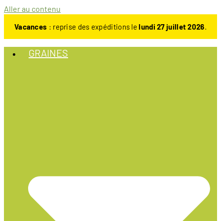
Aller au contenu
Vacances
: reprise des expéditions le
lundi 27 juillet 2026
.
GRAINES