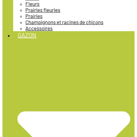
Fleurs
Prairies fleuries
Prairies
Champignons et racines de chicons
Accessoires
GAZON