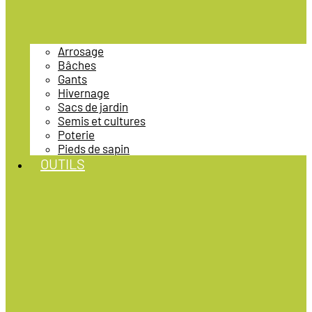
Arrosage
Bâches
Gants
Hivernage
Sacs de jardin
Semis et cultures
Poterie
Pieds de sapin
OUTILS