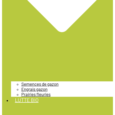
Semences de gazon
Engrais gazon
Prairies fleuries
LUTTE BIO