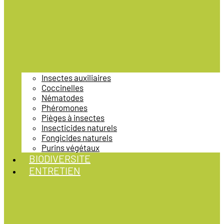
Insectes auxiliaires
Coccinelles
Nématodes
Phéromones
Pièges à insectes
Insecticides naturels
Fongicides naturels
Purins végétaux
BIODIVERSITE
ENTRETIEN