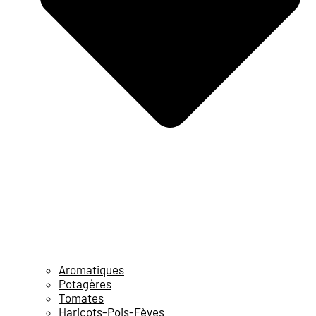
Aromatiques
Potagères
Tomates
Haricots-Pois-Fèves