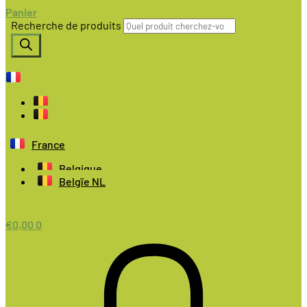
Panier
Recherche de produits
France
Belgique
Belgïe NL
€
0,00
0