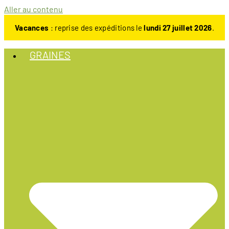
Aller au contenu
Vacances
: reprise des expéditions le
lundi 27 juillet 2026
.
GRAINES