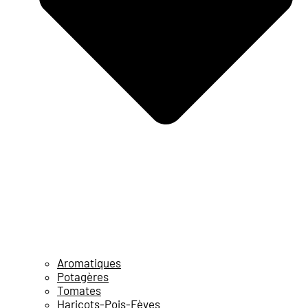
Aromatiques
Potagères
Tomates
Haricots-Pois-Fèves