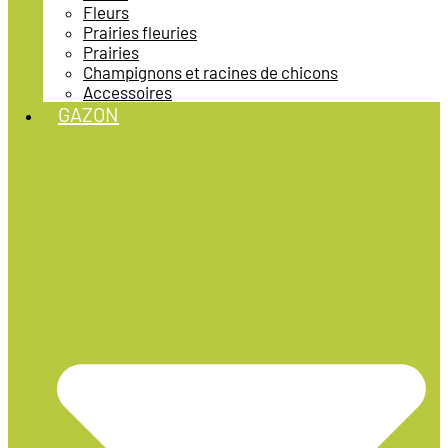
Fleurs
Prairies fleuries
Prairies
Champignons et racines de chicons
Accessoires
GAZON