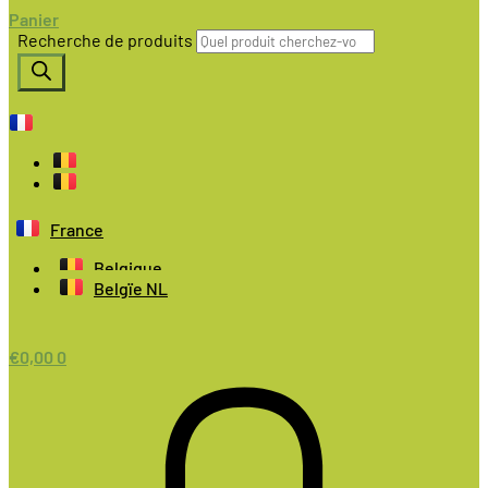
Panier
Recherche de produits
France
Belgique
Belgïe NL
€
0,00
0