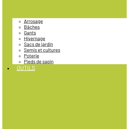
Arrosage
Bâches
Gants
Hivernage
Sacs de jardin
Semis et cultures
Poterie
Pieds de sapin
OUTILS