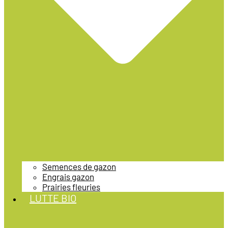
Semences de gazon
Engrais gazon
Prairies fleuries
LUTTE BIO