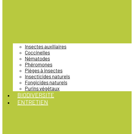
Insectes auxiliaires
Coccinelles
Nématodes
Phéromones
Pièges à insectes
Insecticides naturels
Fongicides naturels
Purins végétaux
BIODIVERSITE
ENTRETIEN