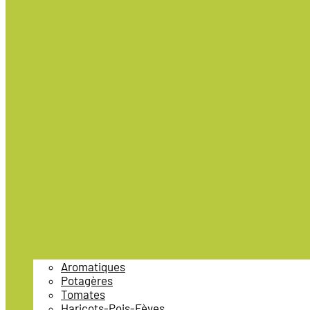
Aromatiques
Potagères
Tomates
Haricots-Pois-Fèves