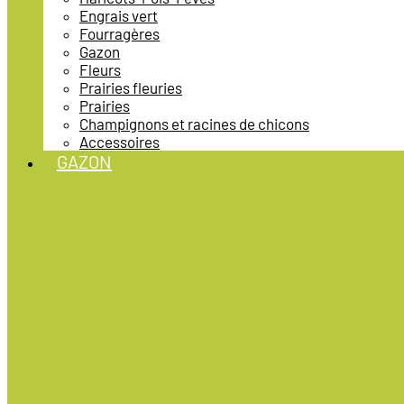
Engrais vert
Fourragères
Gazon
Fleurs
Prairies fleuries
Prairies
Champignons et racines de chicons
Accessoires
GAZON