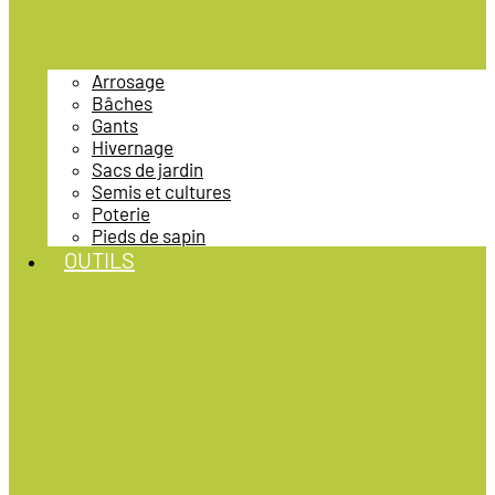
Arrosage
Bâches
Gants
Hivernage
Sacs de jardin
Semis et cultures
Poterie
Pieds de sapin
OUTILS