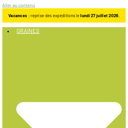
Aller au contenu
Vacances
: reprise des expéditions le
lundi 27 juillet 2026
.
GRAINES