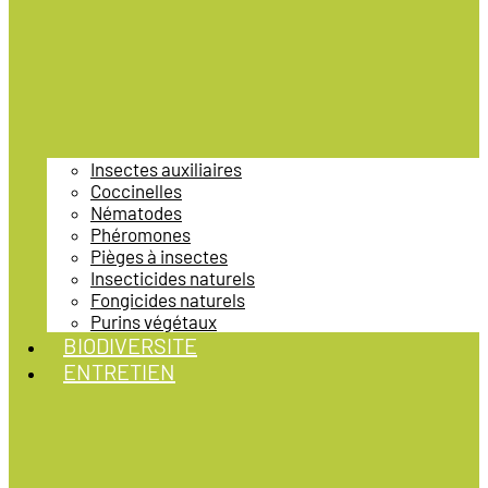
Insectes auxiliaires
Coccinelles
Nématodes
Phéromones
Pièges à insectes
Insecticides naturels
Fongicides naturels
Purins végétaux
BIODIVERSITE
ENTRETIEN