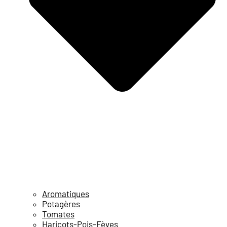
Aromatiques
Potagères
Tomates
Haricots-Pois-Fèves