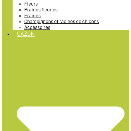
Fleurs
Prairies fleuries
Prairies
Champignons et racines de chicons
Accessoires
GAZON