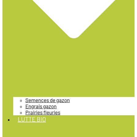
Semences de gazon
Engrais gazon
Prairies fleuries
LUTTE BIO