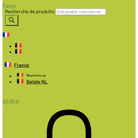
Panier
Recherche de produits
France
Belgique
Belgïe NL
€
0,00
0