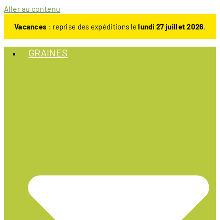
Aller au contenu
Vacances
: reprise des expéditions le
lundi 27 juillet 2026
.
GRAINES