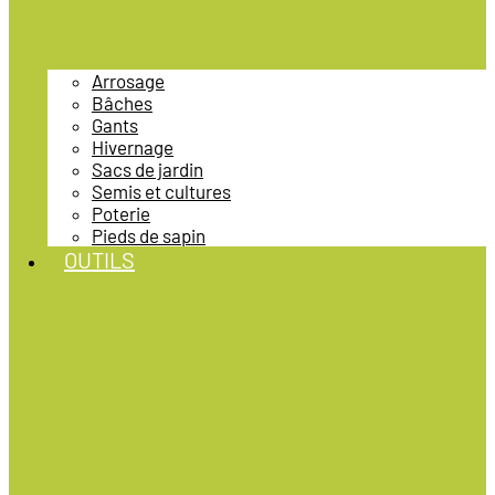
Arrosage
Bâches
Gants
Hivernage
Sacs de jardin
Semis et cultures
Poterie
Pieds de sapin
OUTILS