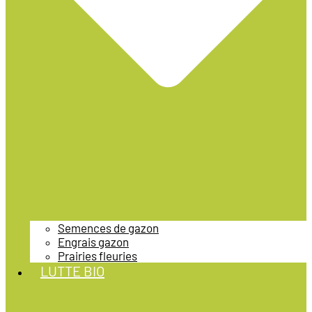
Semences de gazon
Engrais gazon
Prairies fleuries
LUTTE BIO