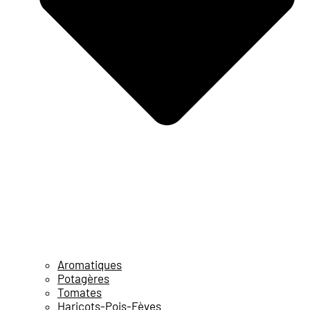
Aromatiques
Potagères
Tomates
Haricots-Pois-Fèves