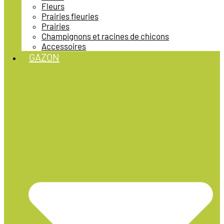
Fleurs
Prairies fleuries
Prairies
Champignons et racines de chicons
Accessoires
GAZON