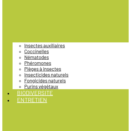
Insectes auxiliaires
Coccinelles
Nématodes
Phéromones
Pièges à insectes
Insecticides naturels
Fongicides naturels
Purins végétaux
BIODIVERSITE
ENTRETIEN