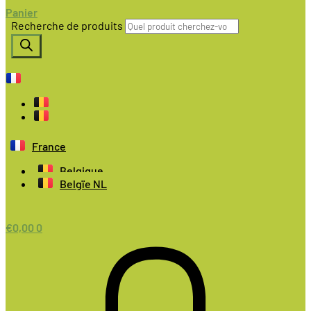
Panier
Recherche de produits
France
Belgique
Belgïe NL
€
0,00
0