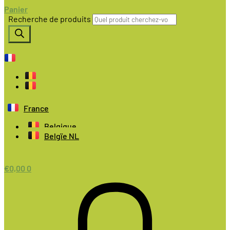
Panier
Recherche de produits
France
Belgique
Belgïe NL
€
0,00
0