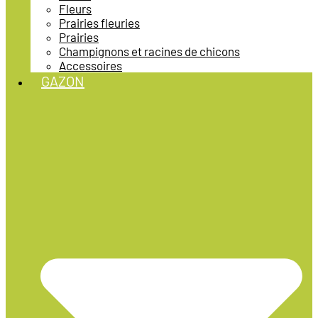
Fleurs
Prairies fleuries
Prairies
Champignons et racines de chicons
Accessoires
GAZON