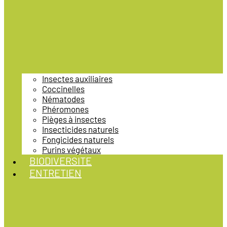
Insectes auxiliaires
Coccinelles
Nématodes
Phéromones
Pièges à insectes
Insecticides naturels
Fongicides naturels
Purins végétaux
BIODIVERSITE
ENTRETIEN