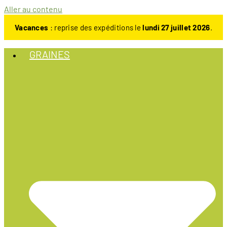
Aller au contenu
Vacances
: reprise des expéditions le
lundi 27 juillet 2026
.
GRAINES