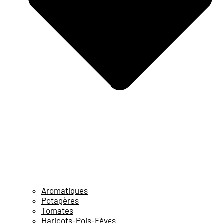
Aromatiques
Potagères
Tomates
Haricots-Pois-Fèves