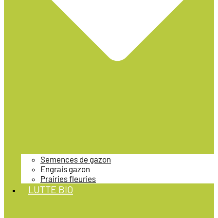
Semences de gazon
Engrais gazon
Prairies fleuries
LUTTE BIO