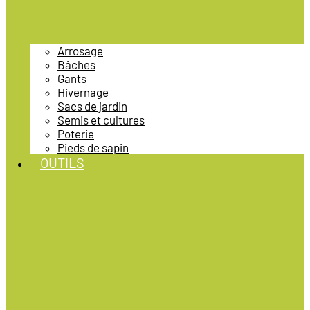
Arrosage
Bâches
Gants
Hivernage
Sacs de jardin
Semis et cultures
Poterie
Pieds de sapin
OUTILS