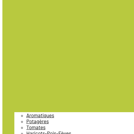
Aromatiques
Potagères
Tomates
Haricots-Pois-Fèves