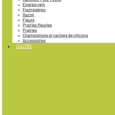
Engrais vert
Fourragères
Gazon
Fleurs
Prairies fleuries
Prairies
Champignons et racines de chicons
Accessoires
GAZON