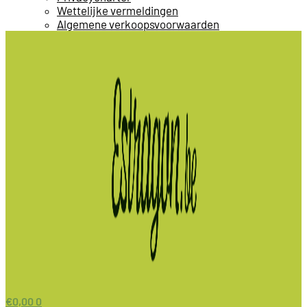
Wettelijke vermeldingen
Algemene verkoopsvoorwaarden
€
0,00
0