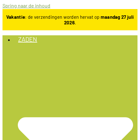
Spring naar de inhoud
Vakantie
: de verzendingen worden hervat op
maandag 27 juli
2026
.
ZADEN