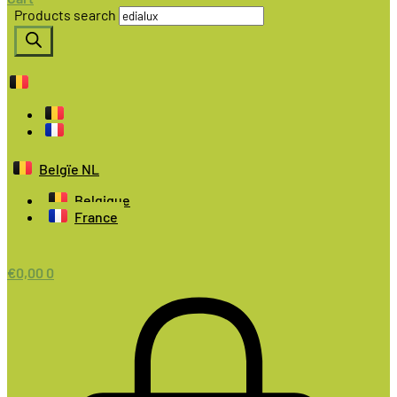
Products search
Belgïe NL
Belgique
France
€
0,00
0