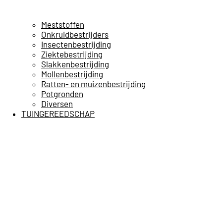
Meststoffen
Onkruidbestrijders
Insectenbestrijding
Ziektebestrijding
Slakkenbestrijding
Mollenbestrijding
Ratten- en muizenbestrijding
Potgronden
Diversen
TUINGEREEDSCHAP