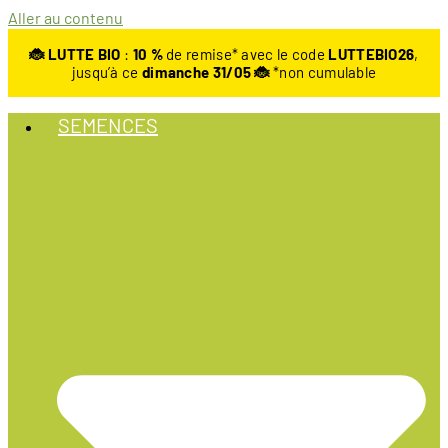
Aller au contenu
🐞 LUTTE BIO
:
10
%
de remise* avec le code
LUTTEBIO26
,
jusqu’à ce
dimanche 31/05 🐞
*non cumulable
SEMENCES