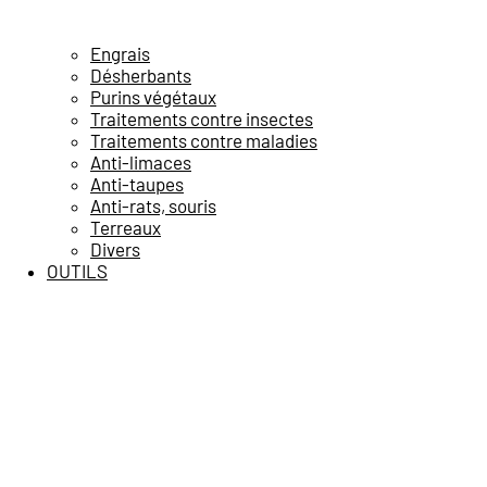
Engrais
Désherbants
Purins végétaux
Traitements contre insectes
Traitements contre maladies
Anti-limaces
Anti-taupes
Anti-rats, souris
Terreaux
Divers
OUTILS