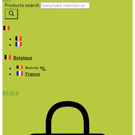
Products search
Belgique
Belgïe NL
France
€
0,00
0