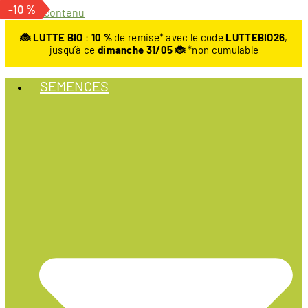
-10 %
-14 %
-10 %
Aller au contenu
🐞 LUTTE BIO
:
10
%
de remise* avec le code
LUTTEBIO26
,
jusqu’à ce
dimanche 31/05 🐞
*non cumulable
SEMENCES