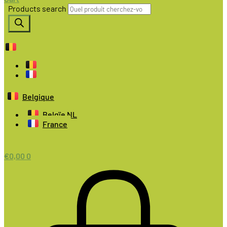
Products search
Belgique
Belgïe NL
France
€
0,00
0