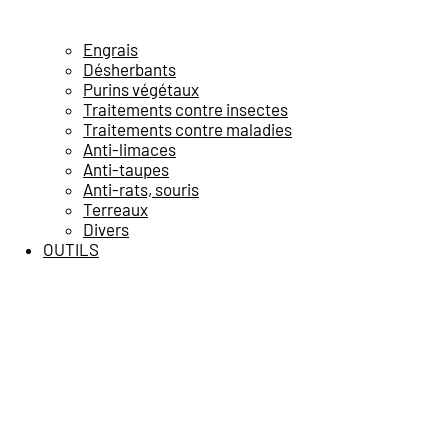
Engrais
Désherbants
Purins végétaux
Traitements contre insectes
Traitements contre maladies
Anti-limaces
Anti-taupes
Anti-rats, souris
Terreaux
Divers
OUTILS