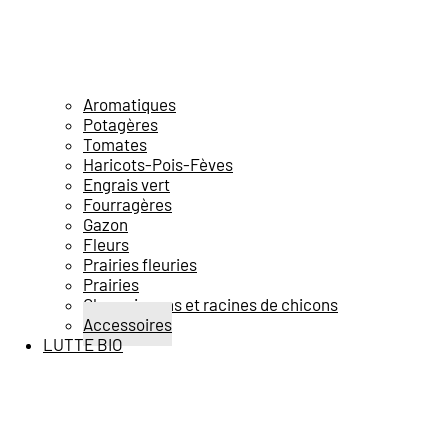
Aromatiques
Potagères
Tomates
Haricots-Pois-Fèves
Engrais vert
Fourragères
Gazon
Fleurs
Prairies fleuries
Prairies
Champignons et racines de chicons
Accessoires
LUTTE BIO